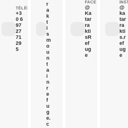
FACEBOOK
INS
r
@
@
TÉLÉPHONE
a
+3
Ka
ka
k
0 6
tar
tar
t
97
ra
ra
i
27
kti
kti
s
71
sR
s.r
m
29
ef
ef
o
5
ug
ug
u
e
e
n
t
a
i
n
r
e
f
u
g
e.
c