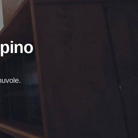
lpino
nuvole.