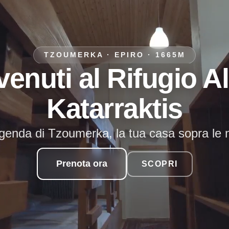
TZOUMERKA · EPIRO · 1665M
enuti al Rifugio A
Katarraktis
genda di Tzoumerka, la tua casa sopra le 
Prenota ora
SCOPRI