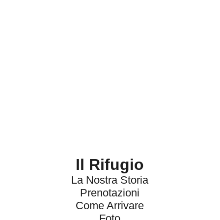
Visit
Visit
Visit
Il Rifugio
the
the
the
La Nostra Storia
facebook
instagram
youtube
Prenotazioni
page`
page
page
Come Arrivare
Foto