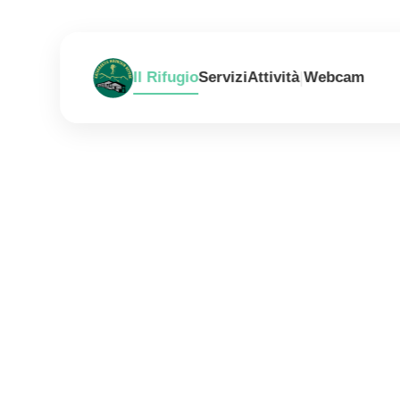
|
Il Rifugio
Servizi
Attività
Webcam