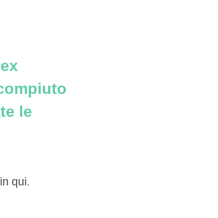
'ex
ncompiuto
te le
in qui.