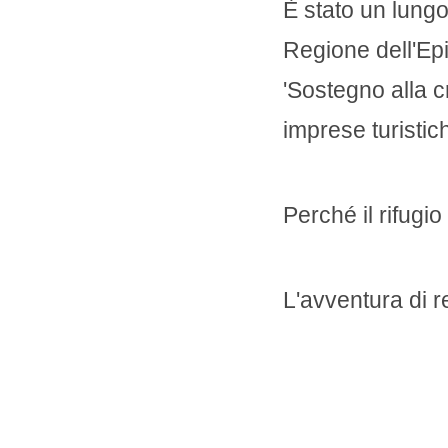
È stato un lungo
Regione dell'Ep
'Sostegno alla 
imprese turistich
Perché il rifugio
L'avventura di 
possano provare
la nostra forza.