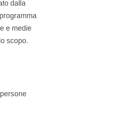
ato dalla
l programma
le e medie
llo scopo.
e persone
amo lì, è stata