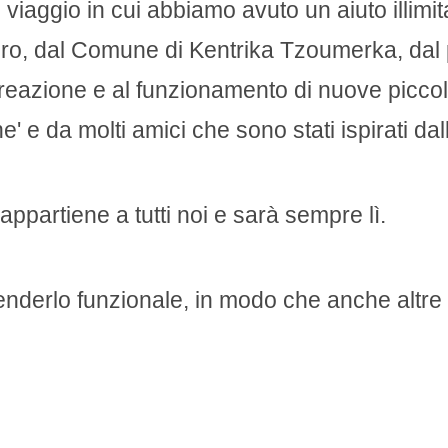
 viaggio in cui abbiamo avuto un aiuto illimit
iro, dal Comune di Kentrika Tzoumerka, da
creazione e al funzionamento di nuove picco
e' e da molti amici che sono stati ispirati da
 appartiene a tutti noi e sarà sempre lì.
renderlo funzionale, in modo che anche altr
 la stessa gioia che proviamo noi quando si