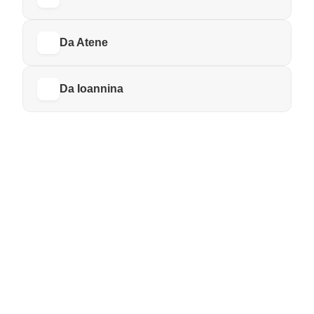
Da Atene
Da Ioannina
IN AUTOBUS
KTEL Tzoumerka
A PIEDI
Da Katarraktis