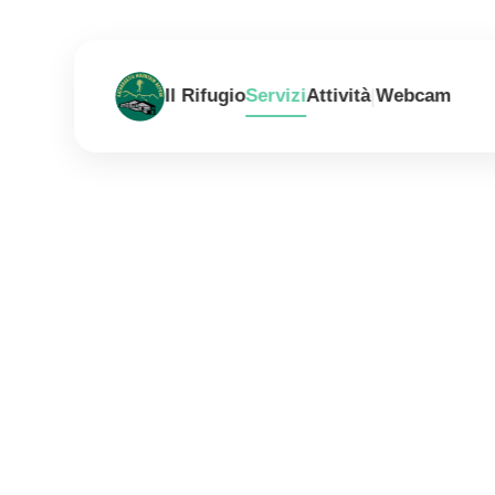
|
Il Rifugio
Servizi
Attività
Webcam