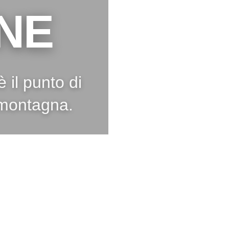
NE
 il punto di
 montagna.