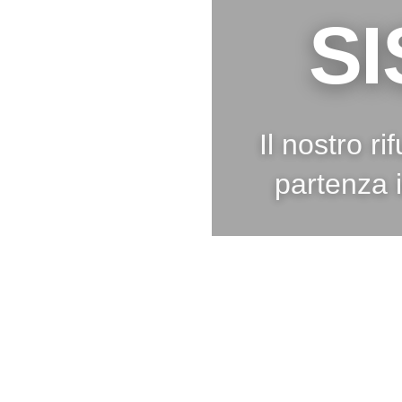
S
Il nostro r
partenza 