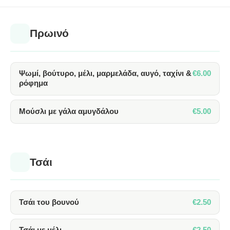
Πρωινό
€6.00
Ψωμί, βούτυρο, μέλι, μαρμελάδα, αυγό, ταχίνι &
ρόφημα
€5.00
Μούσλι με γάλα αμυγδάλου
Τσάι
€2.50
Τσάι του βουνού
€2.50